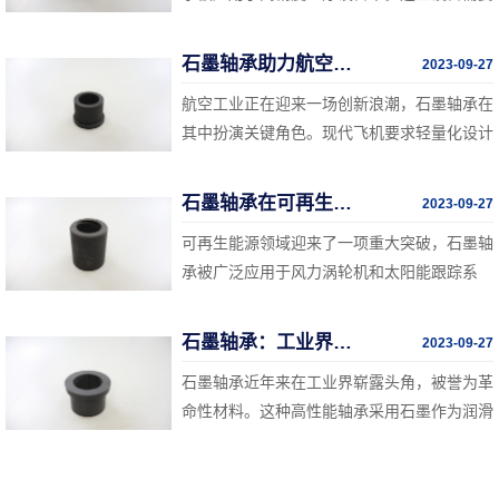
稳定和高精度的运转，石墨轴承的低摩擦和高
精度特性使其成为制造高端扫描仪、手术机器
石墨轴承助力航空工业的创新
2023-09-27
人和医疗影像设备的理想选择。这一技术有望
航空工业正在迎来一场创新浪潮，石墨轴承在
提高医疗诊断和治疗的准确性，改善患者的医
其中扮演关键角色。现代飞机要求轻量化设计
疗体验。
和高性能部件，而石墨轴承的低密度和高强度
使其成为理想的选择。石墨轴承被广泛应用于
石墨轴承在可再生能源领域的应用
2023-09-27
飞机发动机和飞行控制系统，提高了飞机性
可再生能源领域迎来了一项重大突破，石墨轴
能、燃油效率和可维护性。
承被广泛应用于风力涡轮机和太阳能跟踪系
统。这些系统需要承受高负载和极端环境条
件，石墨轴承的高耐磨性和低摩擦特性使其成
石墨轴承：工业界的革命性材料
2023-09-27
为理想的选择。这一技术有望提高可再生能源
石墨轴承近年来在工业界崭露头角，被誉为革
设备的可靠性和效率，推动清洁能源的更广泛
命性材料。这种高性能轴承采用石墨作为润滑
采用。
材料，具有出色的耐磨性和低摩擦特性。相比
传统的金属轴承，石墨轴承能够减少能量损
耗、延长设备寿命，并降低维护成本。这一技