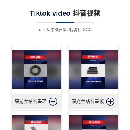
术已广泛应用于工业机械、航空航天和汽车制
Tiktok video
抖音视频
造领域。
专业从事碳石墨制品加工SGC
曙光金钻石墨环
曙光金钻石墨板