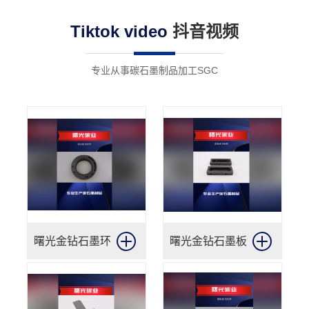
术已广泛应用于工业机械、航空航天和汽车制
Tiktok video
抖音视频
造领域。
专业从事碳石墨制品加工SGC
曙光金钻石墨环
曙光金钻石墨板