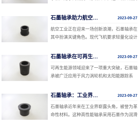
稳定和高精度的运转，石墨轴承的低摩擦和高
精度特性使其成为制造高端扫描仪、手术机器
石墨轴承助力航空工业的创新
2023-09-27
人和医疗影像设备的理想选择。这一技术有望
航空工业正在迎来一场创新浪潮，石墨轴承在
提高医疗诊断和治疗的准确性，改善患者的医
其中扮演关键角色。现代飞机要求轻量化设计
疗体验。
和高性能部件，而石墨轴承的低密度和高强度
使其成为理想的选择。石墨轴承被广泛应用于
石墨轴承在可再生能源领域的应用
2023-09-27
飞机发动机和飞行控制系统，提高了飞机性
可再生能源领域迎来了一项重大突破，石墨轴
能、燃油效率和可维护性。
承被广泛应用于风力涡轮机和太阳能跟踪系
统。这些系统需要承受高负载和极端环境条
件，石墨轴承的高耐磨性和低摩擦特性使其成
石墨轴承：工业界的革命性材料
2023-09-27
为理想的选择。这一技术有望提高可再生能源
石墨轴承近年来在工业界崭露头角，被誉为革
设备的可靠性和效率，推动清洁能源的更广泛
命性材料。这种高性能轴承采用石墨作为润滑
采用。
材料，具有出色的耐磨性和低摩擦特性。相比
传统的金属轴承，石墨轴承能够减少能量损
耗、延长设备寿命，并降低维护成本。这一技