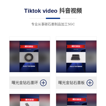
术已广泛应用于工业机械、航空航天和汽车制
Tiktok video
抖音视频
造领域。
专业从事碳石墨制品加工SGC
曙光金钻石墨环
曙光金钻石墨板