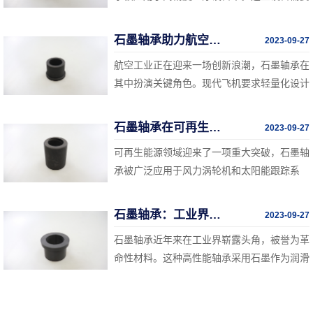
稳定和高精度的运转，石墨轴承的低摩擦和高
精度特性使其成为制造高端扫描仪、手术机器
石墨轴承助力航空工业的创新
2023-09-27
人和医疗影像设备的理想选择。这一技术有望
航空工业正在迎来一场创新浪潮，石墨轴承在
提高医疗诊断和治疗的准确性，改善患者的医
其中扮演关键角色。现代飞机要求轻量化设计
疗体验。
和高性能部件，而石墨轴承的低密度和高强度
使其成为理想的选择。石墨轴承被广泛应用于
石墨轴承在可再生能源领域的应用
2023-09-27
飞机发动机和飞行控制系统，提高了飞机性
可再生能源领域迎来了一项重大突破，石墨轴
能、燃油效率和可维护性。
承被广泛应用于风力涡轮机和太阳能跟踪系
统。这些系统需要承受高负载和极端环境条
件，石墨轴承的高耐磨性和低摩擦特性使其成
石墨轴承：工业界的革命性材料
2023-09-27
为理想的选择。这一技术有望提高可再生能源
石墨轴承近年来在工业界崭露头角，被誉为革
设备的可靠性和效率，推动清洁能源的更广泛
命性材料。这种高性能轴承采用石墨作为润滑
采用。
材料，具有出色的耐磨性和低摩擦特性。相比
传统的金属轴承，石墨轴承能够减少能量损
耗、延长设备寿命，并降低维护成本。这一技